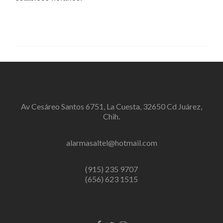
Av Cesáreo Santos 6751, La Cuesta, 32650 Cd Juárez,
Chih.
alarmasaltel@hotmail.com
(915) 235 9707
(656) 623 1515